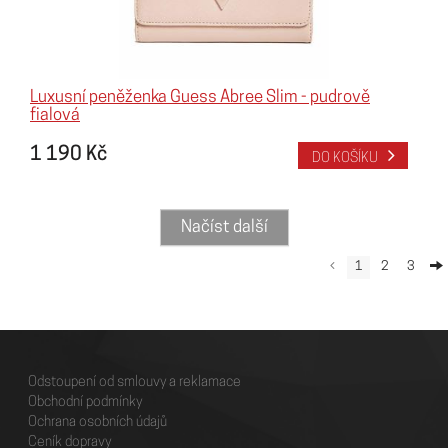
Luxusní peněženka Guess Abree Slim - pudrově
fialová
1 190 Kč
DO KOŠÍKU
Načíst další
1
2
3
Odstoupení od smlouvy a reklamace
Obchodní podmínky
Ochrana osobních údajů
Ceník dopravy