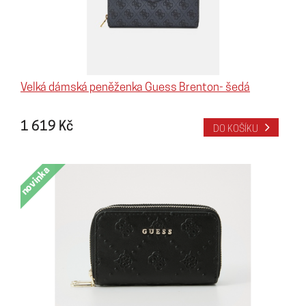
Velká dámská peněženka Guess Brenton- šedá
1 619 Kč
DO KOŠÍKU
novinka