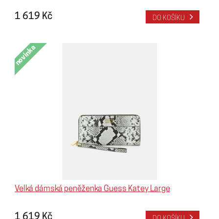
1 619 Kč
DO KOŠÍKU
novinka
Velká dámská peněženka Guess Katey Large
1 619 Kč
DO KOŠÍKU