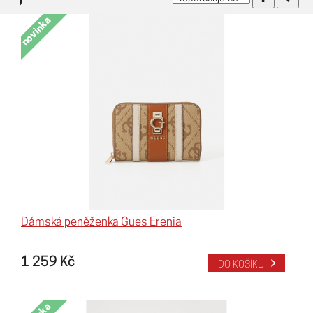
Vyhledávání podle parametrů
novinka
Dámská peněženka Gues Erenia
1 259 Kč
DO KOŠÍKU