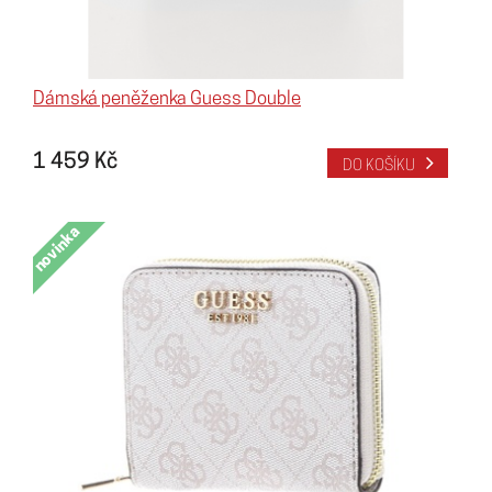
Dámská peněženka Guess Double
1 459 Kč
DO KOŠÍKU
novinka