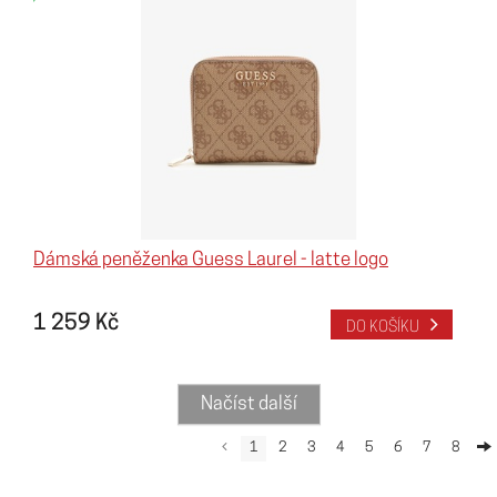
Dámská peněženka Guess Laurel - latte logo
1 259 Kč
DO KOŠÍKU
Načíst další
1
2
3
4
5
6
7
8