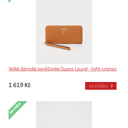
Velká dámská peněženka Guess Laurel - light cognac
1 619 Kč
DO KOŠÍKU
novinka