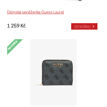
Dámská peněženka Guess Laurel
1 259 Kč
DO KOŠÍKU
novinka