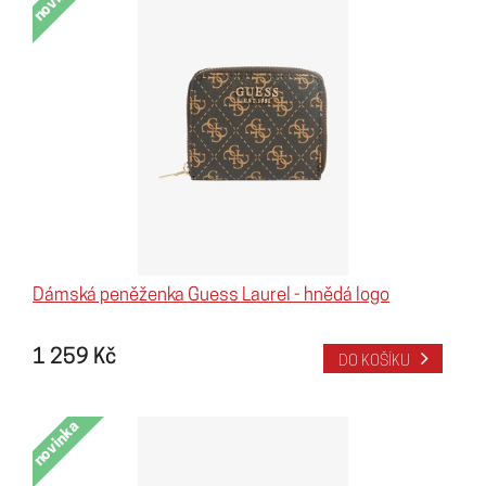
Dámská peněženka Guess Laurel - hnědá logo
1 259 Kč
DO KOŠÍKU
novinka