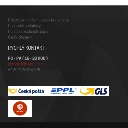
Odstoupení od smlouvy a reklamace
Obchodní podmínky
Ochrana osobních údajů
Ceník dopravy
RYCHLÝ KONTAKT
PO - PÁ ( 16 - 20 HOD )
glorystyl@centrum.cz
+420 776 423 178