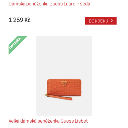
Dámská peněženka Guess Laurel - šedá
1 259 Kč
DO KOŠÍKU
novinka
Velká dámská peněženka Guess Lisbet