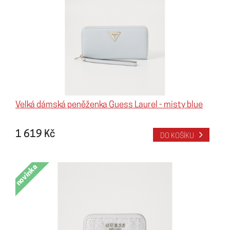
Velká dámská peněženka Guess Laurel - misty blue
1 619 Kč
DO KOŠÍKU
novinka