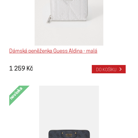
Dámská peněženka Guess Aldina - malá
1 259 Kč
DO KOŠÍKU
novinka