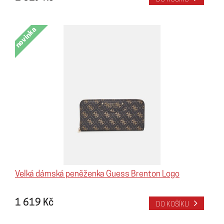
novinka
Velká dámská peněženka Guess Brenton Logo
1 619 Kč
DO KOŠÍKU