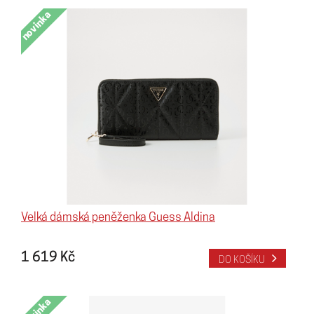
novinka
Velká dámská peněženka Guess Aldina
1 619 Kč
DO KOŠÍKU
novinka