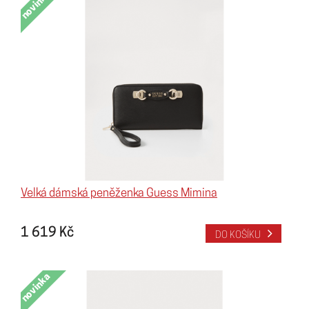
novinka
Velká dámská peněženka Guess Mimina
1 619 Kč
DO KOŠÍKU
novinka