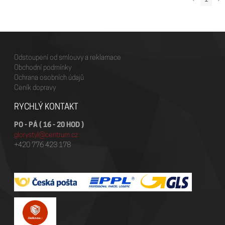
1
Odstoupení od smlouvy a reklamace
Obchodní podmínky
Ochrana osobních údajů
Ceník dopravy
RYCHLÝ KONTAKT
PO - PÁ ( 16 - 20 HOD )
glorystyl@centrum.cz
+420 776 423 178