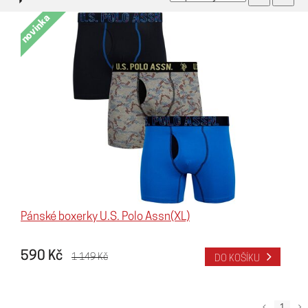
Vyhledávání podle parametrů
novinka
Pánské boxerky U.S. Polo Assn(XL)
590 Kč
1 149 Kč
DO KOŠÍKU