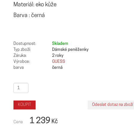
Materiál: eko kůže
Barva : černá
Dostupnost:
Skladem
Typ zboží:
Dámské peněženky
Záruka:
2 roky
Výrobce:
GUESS
barva
černá
1 239
Kč
Cena