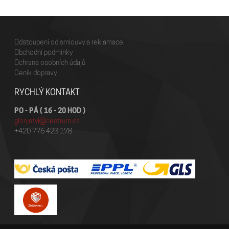
Odstoupení od smlouvy a reklamace
Obchodní podmínky
Ochrana osobních údajů
Ceník dopravy
RYCHLÝ KONTAKT
PO - PÁ ( 16 - 20 HOD )
glorystyl@centrum.cz
+420 776 423 178