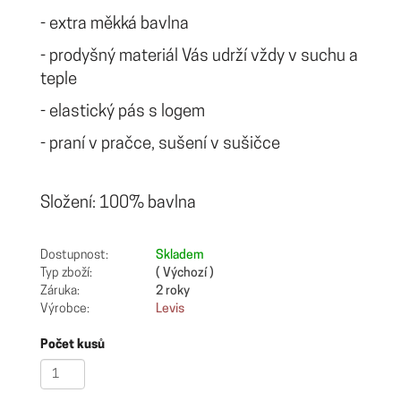
- extra měkká bavlna
- prodyšný materiál Vás udrží vždy v suchu a
teple
- elastický pás s logem
- praní v pračce, sušení v sušičce
Složení: 100% bavlna
Dostupnost:
Skladem
Typ zboží:
( Výchozí )
Záruka:
2 roky
Výrobce:
Levis
Počet kusů