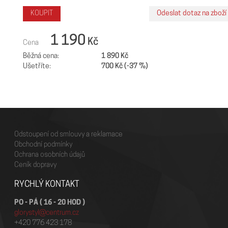
1 190
Kč
Cena
Běžná cena:
1 890 Kč
Ušetříte:
700 Kč (-37 %)
Odstoupení od smlouvy a reklamace
Obchodní podmínky
Ochrana osobních údajů
Ceník dopravy
RYCHLÝ KONTAKT
PO - PÁ ( 16 - 20 HOD )
glorystyl@centrum.cz
+420 776 423 178