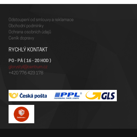
Odstoupení od smlouvy a reklamace
Obchodní podmínky
Ochrana osobních údajů
Ceník dopravy
RYCHLÝ KONTAKT
PO - PÁ ( 16 - 20 HOD )
glorystyl@centrum.cz
+420 776 423 178