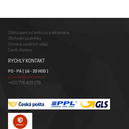
Odstoupení od smlouvy a reklamace
Obchodní podmínky
Ochrana osobních údajů
Ceník dopravy
RYCHLÝ KONTAKT
PO - PÁ ( 16 - 20 HOD )
glorystyl@centrum.cz
+420 776 423 178