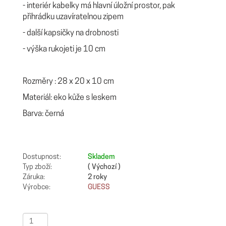
- interiér kabelky má hlavní úložní prostor, pak
přihrádku uzavíratelnou zipem
- další kapsičky na drobnosti
- výška rukojeti je 10 cm
Rozměry : 28 x 20 x 10 cm
Materiál: eko kůže s leskem
Barva: černá
Dostupnost:
Skladem
Typ zboží:
( Výchozí )
Záruka:
2 roky
Výrobce:
GUESS