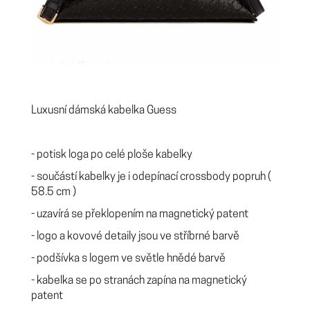
Luxusní dámská kabelka Guess
- potisk loga po celé ploše kabelky
- součástí kabelky je i odepínací crossbody popruh (
58.5 cm )
- uzavírá se překlopením na magnetický patent
- logo a kovové detaily jsou ve stříbrné barvě
- podšívka s logem ve světle hnědé barvě
- kabelka se po stranách zapína na magnetický
patent